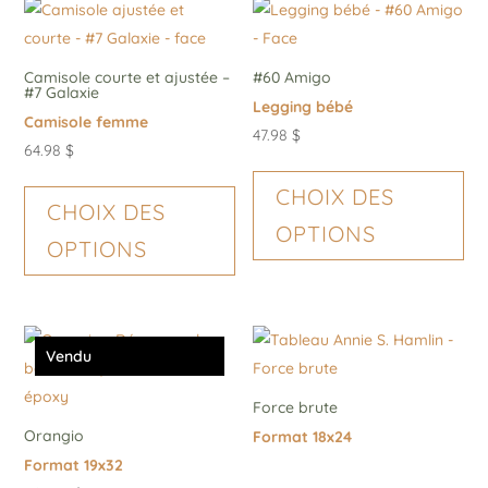
Camisole courte et ajustée –
#60 Amigo
#7 Galaxie
Legging bébé
Camisole femme
47.98
$
64.98
$
Ce
Ce
pro
CHOIX DES
produit
CHOIX DES
a
OPTIONS
a
OPTIONS
plu
plusieurs
var
variations.
Les
Les
opt
options
Vendu
peu
peuvent
êtr
être
Force brute
cho
choisies
Orangio
Format 18x24
sur
sur
Format 19x32
la