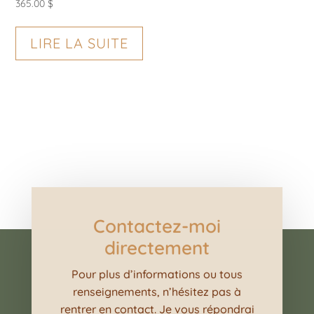
la
365.00
$
pa
page
du
du
LIRE LA SUITE
pro
produit
Contactez-moi
directement
Pour plus d’informations ou tous
renseignements, n’hésitez pas à
rentrer en contact. Je vous répondrai