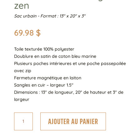
zen
Sac urbain - Format : 13" x 20" x 3"
69.98
$
Toile texturée 100% polyester
Doublure en satin de coton bleu marine
Plusieurs poches intérieures et une poche passepoilée
avec zip
Fermeture magnétique en laiton
Sangles en cuir – largeur 1.5″
Dimensions : 13″ de longueur, 20″ de hauteur et 3″ de
largeur
quantité
AJOUTER AU PANIER
de
#8
Collier