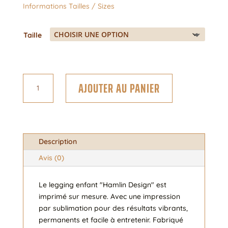
Informations Tailles / Sizes
Taille
quantité
AJOUTER AU PANIER
de
Uno
#
10
Description
Avis (0)
Le legging enfant "Hamlin Design" est
imprimé sur mesure. Avec une impression
par sublimation pour des résultats vibrants,
permanents et facile à entretenir. Fabriqué